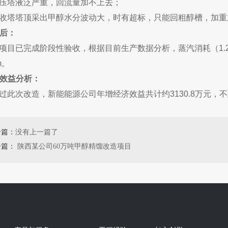
塔液泛严重，回流量加不上去；
塔塔顶采出甲醇水分波动大，时有超标，只能回粗醇槽，加重
造后：
已完成阶段性验收，根据目前生产数据分析，蒸汽消耗（1.2Mpa）
m。
济效益分析：
此次改造，新能能源公司年增经济效益共计约3130.8万元，
一篇：
没有上一篇了
一篇：
陕西某公司60万吨甲醇精馏改造项目