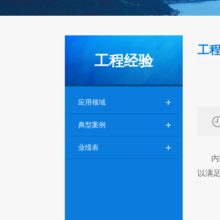
工
工程经验
+
应用领域
+
典型案例
+
业绩表
内蒙
以满