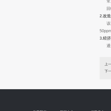
常压
回收
2.改
该项目
50pp
3.经
通过
上
下