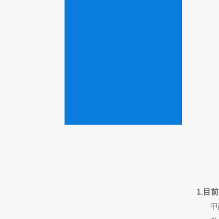
1.目
甲醇产