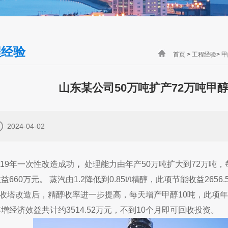
程经验
首页
>
工程经验
>
甲
山东某公司50万吨扩产72万吨甲
2024-04-02
19年一次性改造成功
，
处理能力由年产50万吨扩大到72万吨，
益660万元。 蒸汽由1.2降低到0.85t/t精醇，此项节能收益2656.
收塔改造后，精醇收率进一步提高，每天增产甲醇10吨，此项年
增经济效益共计约3514.52万元，不到10个月即可回收投资。