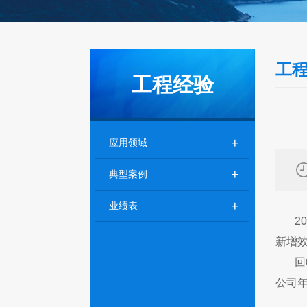
工
工程经验
+
应用领域
+
典型案例
+
业绩表
20
新增效
回
公司年