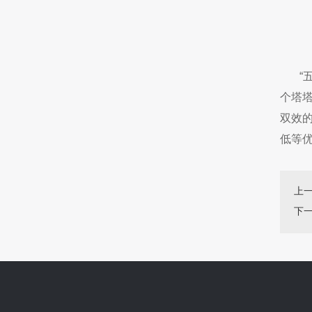
“五
个塔
双效的
低等
上
下